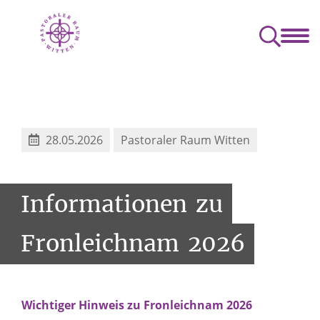
ste & mehr
Gruppierungen & Vereine
Kontakt & Seelsorge
orn
Caritas & Weltverantwortung
28.05.2026
Pastoraler Raum Witten
Informationen
zu
Fronleichnam
2026
Wichtiger Hinweis zu Fronleichnam 2026