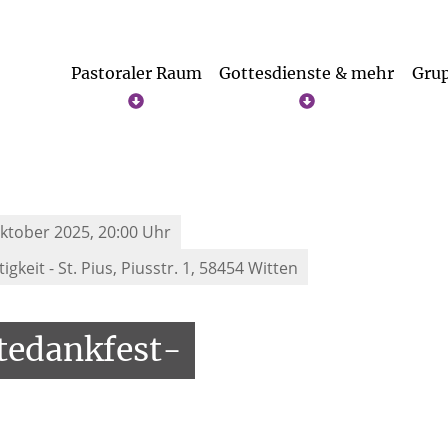
Pastoraler Raum
Gottesdienste & mehr
Grup
Studie zum Missbrauch im Erzbistum Paderborn
Caritas & Wel
Oktober 2025, 20:00 Uhr
gkeit - St. Pius,
Piusstr. 1, 58454 Witten
tedankfest-